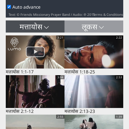
Auto advance
Terms & Conditions
Text: © Friends Missionary Prayer Band / Audio: ℗ 2015 Hosanna / Video: Courtesy of LUMO Project Films
मत्तायोस
लूकस
3:21
2:22
मत्तायोस 1:1-17
मत्तायोस 1:18-25
3:04
2:53
मत्तायोस 2:1-12
मत्तायोस 2:13-23
2:55
1:39