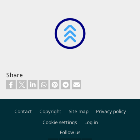
Share
Contact
Copyright
Site map
Privacy policy
Footer
Cookie settings
Log in
Follow us