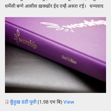
धर्मेसी बग्गे आसीस ख़क्खोंर ईद एम्हैं असरा र’ई। धन्यवाद
Document
कुँड़ुख़ डंडी पुधी
(1.98 एम बि)
View