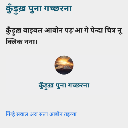
कुँड़ुख़ पुना गच्छरना
कुँड़ुख़ बाइबल आबोन पड़'आ गे पेन्दा चित्र नू
क्लिक नना।
कुँड़ुख़ पुना गच्छरना
निंग्है सवाल अरा सला आबोन तइय्या